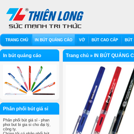
TRANG CHỦ
IN BÚT QUẢNG CÁO
VỞ
BÚT CAO CẤP
BÚT 
In bút quảng cáo
Trang chủ
»
IN BÚT QUẢNG 
Phân phối bút giá sỉ
Phân phối bút giá sỉ - phan
phoi but bi gia si cho đại lý,
công ty.
Chúng tôi có phân phối bút