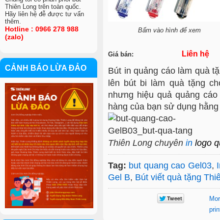
Thiên Long trên toàn quốc.
Hãy liên hệ đễ được tư vấn
thêm.
Hotline : 0966 278 988
Bấm vào hình để xem
(zalo)
Liên hệ
Giá bán:
CẢNH BÁO LỪA ĐẢO
Bút in quảng cáo làm quà t
lên bút bi làm quà tặng c
VIỆC LÀM
nhưng hiệu quả quảng cáo 
hàng của bạn sử dụng hằng
Thiên Long chuyên
in
logo 
Tag:
but quang cao Gel03
,
Gel B
,
Bút viết quà tặng Thi
Mor
prin