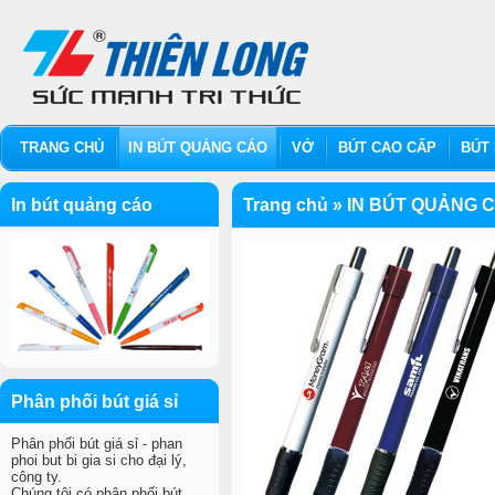
TRANG CHỦ
IN BÚT QUẢNG CÁO
VỞ
BÚT CAO CẤP
BÚT 
In bút quảng cáo
Trang chủ
»
IN BÚT QUẢNG 
Phân phối bút giá sỉ
Phân phối bút giá sỉ - phan
phoi but bi gia si cho đại lý,
công ty.
Chúng tôi có phân phối bút