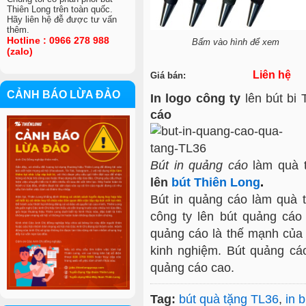
Thiên Long trên toàn quốc.
Hãy liên hệ đễ được tư vấn
thêm.
Hotline : 0966 278 988
Bấm vào hình để xem
(zalo)
Liên hệ
Giá bán:
CẢNH BÁO LỪA ĐẢO
In logo công ty
lên bút bi
cáo
VIỆC LÀM
Bút in quảng cáo
làm quà 
lên
bút Thiên Long
.
Bút in quảng cáo làm quà t
công ty lên bút quảng cáo 
quảng cáo là thế mạnh c
kinh nghiệm. Bút quảng cá
quảng cáo cao.
Tag:
bút quà tặng TL36
,
in 