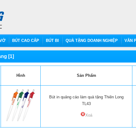
VỞ
BÚT CAO CẤP
BÚT BI
QUÀ TẶNG DOANH NGHIỆP
VĂN P
ng [1]
Hình
Sản Phẩm
Bút in quảng cáo làm quà tặng Thiên Long
TL43
Xoá