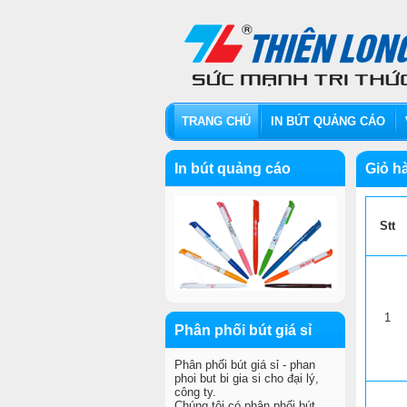
TRANG CHỦ
IN BÚT QUẢNG CÁO
In bút quảng cáo
Giỏ hà
Stt
1
Phân phối bút giá sỉ
Phân phối bút giá sỉ - phan
phoi but bi gia si cho đại lý,
công ty.
Chúng tôi có phân phối bút