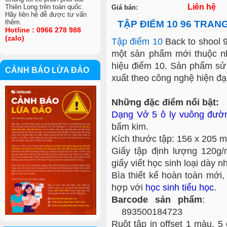
Liên hệ
Thiên Long trên toàn quốc.
Giá bán:
Hãy liên hệ đễ được tư vấn
thêm.
TẬP ĐIỂM 10 96 TRAN
Hotline : 0966 278 988
(zalo)
Tập điểm 10
Back to shool 
một sản phẩm mới thuộc n
hiệu điểm 10. Sản phẩm sử
CẢNH BÁO LỪA ĐẢO
xuất theo công nghệ hiện đạ
VIỆC LÀM
Những đặc điểm nổi bật:
Dạng Vở 5 ô ly vuông đườ
bấm kim.
Kích thước tập: 156 x 205 
Giấy tập định lượng 120g/
giấy viết học sinh loại dày n
Bìa thiết kế hoàn toàn mới,
hợp với
học sinh tiểu học
.
Barcode sản phẩm
: 8
893500184723
Ruột tập in offset 1 màu, 