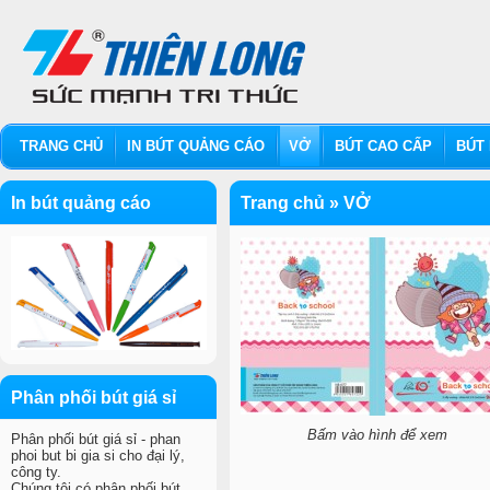
TRANG CHỦ
IN BÚT QUẢNG CÁO
VỞ
BÚT CAO CẤP
BÚT 
In bút quảng cáo
Trang chủ
»
VỞ
Phân phối bút giá sỉ
Bấm vào hình để xem
Phân phối bút giá sỉ - phan
phoi but bi gia si cho đại lý,
công ty.
Chúng tôi có phân phối bút