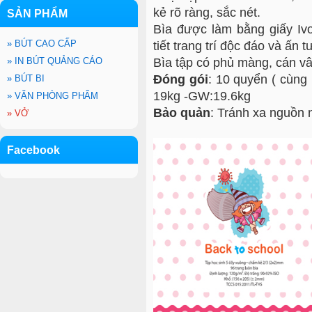
kẻ rõ ràng, sắc nét.
SẢN PHẨM
Bìa được làm bằng giấy Iv
»
BÚT CAO CẤP
tiết trang trí độc đáo và ấn 
»
IN BÚT QUẢNG CÁO
Bìa tập có phủ màng, cán v
Đóng gói
: 10 quyển ( cùng
»
BÚT BI
19kg -GW:19.6kg
»
VĂN PHÒNG PHẨM
Bảo quản
: Tránh xa nguồn 
»
VỞ
Facebook