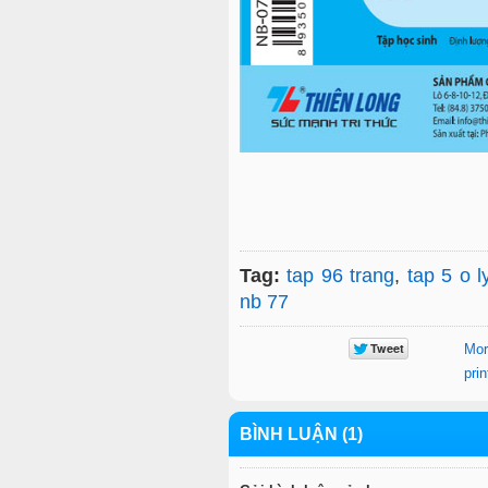
Tag:
tap 96 trang
,
tap 5 o 
nb 77
Mor
prin
BÌNH LUẬN (1)