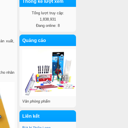
Thống kê lượt xem
Tổng lượt truy cập:
1,838,931
Đang online: 8
Quảng cáo
ản xuất,
cho nhân
Văn phòng phẩm
Liên kết
Bút bi