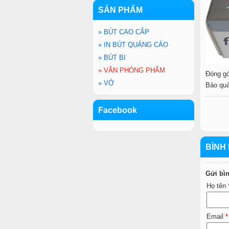
SẢN PHẨM
»
BÚT CAO CẤP
»
IN BÚT QUẢNG CÁO
»
BÚT BI
»
VĂN PHÒNG PHẨM
Đóng gó
»
VỞ
Bảo quả
Facebook
BÌNH 
Gửi bì
Họ tên
Email
*