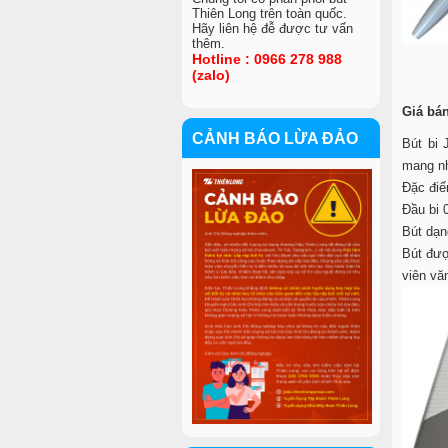
Thiên Long trên toàn quốc.
Hãy liên hệ đễ được tư vấn
thêm.
Hotline : 0966 278 988
(zalo)
Giá bán
CẢNH BÁO LỪA ĐẢO
Bút bi 
mang nh
VIỆC LÀM
Đặc điể
Đầu bi 
Bút dạn
Bút đượ
viên vă