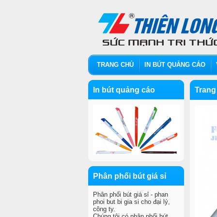
TRANG CHỦ
IN BÚT QUẢNG CÁO
In bút quảng cáo
Trang
Phân phối bút giá sỉ
Phân phối bút giá sỉ - phan
phoi but bi gia si cho đại lý,
công ty.
Chúng tôi có phân phối bút