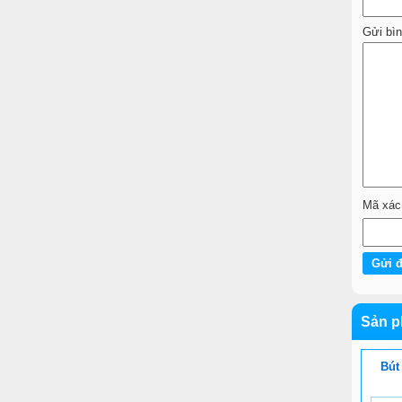
Gửi bì
Mã xác
Sản p
Bút