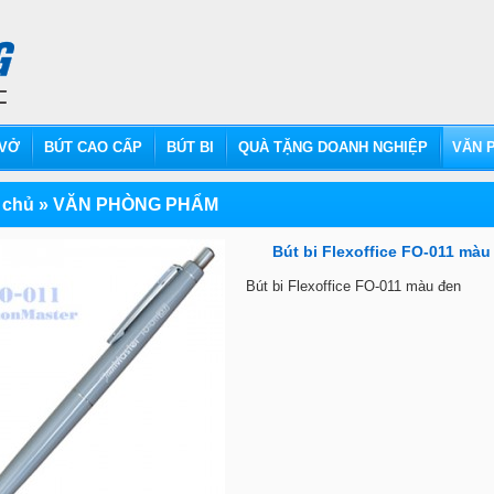
VỞ
BÚT CAO CẤP
BÚT BI
QUÀ TẶNG DOANH NGHIỆP
VĂN P
 chủ
»
VĂN PHÒNG PHẨM
Bút bi Flexoffice FO-011 màu
Bút bi Flexoffice FO-011 màu đen