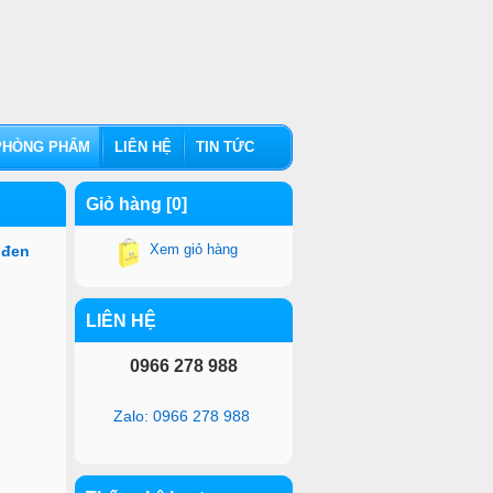
HÒNG PHẨM
LIÊN HỆ
TIN TỨC
Giỏ hàng [0]
Xem giỏ hàng
 đen
LIÊN HỆ
0966 278 988
Zalo: 0966 278 988