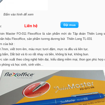
Bấm vào hình để xem
Liên hệ
:
Join Master FO-011 Flexoffice là sản phẩm mới do Tập đoàn Thiên Long s
ãn hiệu Flexoffice, sản phẩm tương đương bút Thiên Long TL-031
m của bút :
0.7mm, viết trơn êm, màu mực tươi đậm, mực ra đều và liên tục.
g bấm, Dắt bút và lò xo rất nhạy và bền, không bị kẹt, không bun.
c sản xuất theo công nghệ hiện đại, kiểu dáng mềm mại, thon gọn phù hợp 
n phòng và học sinh, sinh viên...