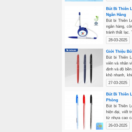
dễ sản xuất số
tại các đại lý
Bút Bi Thiên
nhất.
Ngân Hàng
Bút bi Thiên 
ngân hàng, côn
tránh thất lạc
nét viết mượt 
28-03-2025
mực. Sản phẩm
điểm giao dịc
Giới Thiệu Bú
phẩm, siêu thị
Bút bi Thiên 
chọn lý tưởng 
viên và nhân v
định và độ bền
khô nhanh, kh
gài tiện lợi. 
27-03-2025
hợp cho nhiều
giá cả hợp lý,
Bút Bi Thiên
butbithienlong
Phòng
Bút bi Thiên L
hiện đại, viết
từ nhựa cao c
và doanh nhân
26-03-2025
nhòe, với ngò