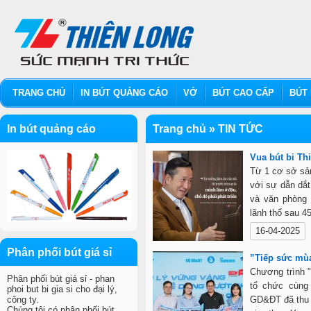
TRANG CHỦ
IN BÚT QUẢNG CÁO
VỞ
BÚT CAO CẤP
BÚT 
In bút quảng cáo
Trang chủ
»
TIN TỨC
Vua bút bi Th
Từ 1 cơ sở sản
với sự dẫn dắt
và văn phòng 
lãnh thổ sau 4
16-04-2025
Phân phối bút giá sỉ
”Tiếp sức mùa
Chương trình 
Phân phối bút giá sỉ - phan
tổ chức cùng
phoi but bi gia si cho đại lý,
công ty.
GD&ĐT đã thu 
Chúng tôi có phân phối bút