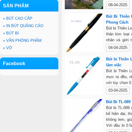
08-04-2025
SẢN PHẨM
Bút Bi Thiên
»
BÚT CAO CẤP
Phong Cách
»
IN BÚT QUẢNG CÁO
Bút bi Thiên L
»
BÚT BI
thân kim loại
nhân và giới 
»
VĂN PHÒNG PHẨM
mực ra đều, kh
04-04-2025
»
VỞ
cũng là món qu
Bút bi Thiên 
Facebook
làm việc
Bút bi Thiên L
mực ra đều, n
với tùy chọn 
phù hợp cho h
03-04-2025
thành hợp lý, 
phòng phẩm.
Bút Bi TL-089
Bút bi TL-089 
kế hiện đại, 
không lem, giú
Với đầu bi 0.
viên, dân văn 