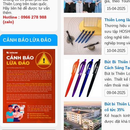
gia, theo Youn
Thiên Long trên toàn quốc.
chương trình t
Hãy liên hệ đễ được tư vấn
15-04-2025
thêm.
nguyện, hỗ trợ
Hotline : 0966 278 988
ra cả online và
Thiên Long lầ
(zalo)
thần... Nhiều 
Thương hiệu v
tỏa năng lượng
sưu tập HOSHI
công nghệ tiên
CẢNH BÁO LỪA ĐẢO
nghiệp trong v
10-04-2025
VIỆC LÀM
Bút Bi Thiên
Cách Sáng Tạ
Bút bi Thiên L
viên. Thiết kế
nắm thoải mái
tiến. TL-41 g
09-04-2025
nghiệp trong h
với độ chính 
Bút bi Thiên 
lựa chọn ưu vi
cổ tức 35%
đầu.
Kế hoạch kin
được đặt khá t