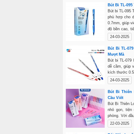
và vỏ bền chắ
Bút Bi TL-095
chép, ký kết h
Bút bi TL-095 
phù hợp cho d
0.7mm, giúp vi
độ bền cao, t
đen, đỏ, đáp 
24-03-2025
tại butbithienl
Bút Bi TL-07
Mượt Mà
Bút bi TL-079 
dễ cầm, giúp v
kích thước 0.
dân văn phòng.
24-03-2025
cao. Mua bút 
chất lượng tốt 
Bút Bi Thiên
Cầu Viết
Bút Bi Thiên 
nhỏ gọn, tiện
phòng. Với đầu
nhanh, không b
22-03-2025
lý, dễ dàng ma
ký tài liệu. Đ