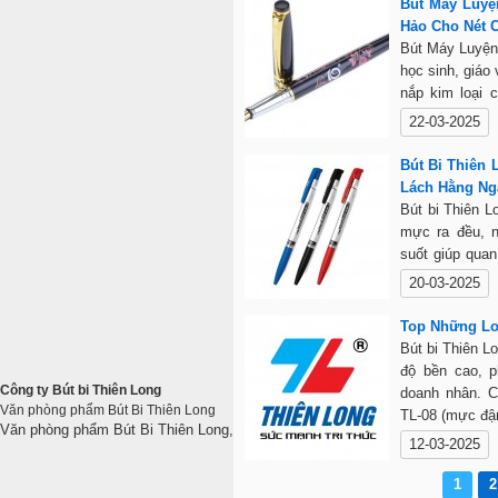
Bút Máy Luyệ
mạnh. Sản phẩ
Hảo Cho Nét 
và butbithienl
Bút Máy Luyện
học sinh, giáo
nắp kim loại 
thanh nét đậm 
22-03-2025
Khi sử dụng, 
bút bền lâu. S
Bút Bi Thiên 
sách và websit
Lách Hằng Ng
Bút bi Thiên L
mực ra đều, n
suốt giúp qua
viên, nhân viê
20-03-2025
dụng với nhiều
Top Những Loạ
Bút bi Thiên L
độ bền cao, p
Công ty Bút bi Thiên Long
doanh nhân. C
Văn phòng phẩm Bút Bi Thiên Long
TL-08 (mực đậm
Văn phòng phẩm Bút Bi Thiên Long, Giới thiệu về công ty Văn phòng phẩm 
bỉ). Thiên Lon
12-03-2025
1
2