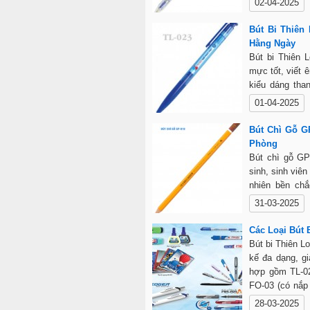
02-04-2025
mã đa dạng và 
Bút Bi Thiên
Hằng Ngày
Bút bi Thiên L
mực tốt, viết 
kiểu dáng tha
phòng. Đầu bi
01-04-2025
hợp lý, có th
bán tại các
Bút Chì Gỗ G
butbithienlong
Phòng
Bút chì gỗ GP
sinh, sinh viên
nhiên bền chắ
nghiệm viết v
31-03-2025
chứa chất độc 
tập, công việc 
Các Loại Bút
Bút bi Thiên L
kế đa dạng, g
hợp gồm TL-027
FO-03 (có nắp 
bi giúp tăng n
28-03-2025