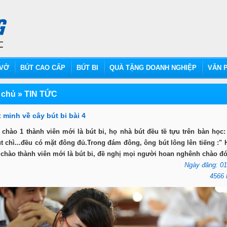
VỞ
BÚT CAO CẤP
BÚT BI
QUÀ TẶNG DOANH NGHIỆP
VĂN P
 chủ
»
TIN TỨC
 minh về cây bút bi bài 4
chào 1 thành viên mới là bút bi, họ nhà bút đều tề tựu trên bàn học:
t chì...đều có mặt đông đủ.Trong đám đông, ông bút lông lên tiếng :"
 chào thành viên mới là bút bi, đề nghị mọi người hoan nghênh chào đó
Ngày đăng: 01
4566 