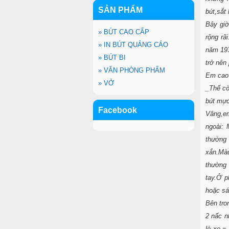
SẢN PHẨM
bút,sắt 
Bây giờ
»
BÚT CAO CẤP
rộng rã
»
IN BÚT QUẢNG CÁO
năm 193
»
BÚT BI
trở nên
»
VĂN PHÒNG PHẨM
Em cao 
»
VỞ
_Thế cò
bút mực
Facebook
Vâng,em
ngoài: 
thường 
xắn.Màu
thường 
tay.Ở p
hoặc sá
Bên tro
2 nấc n
lò xo =