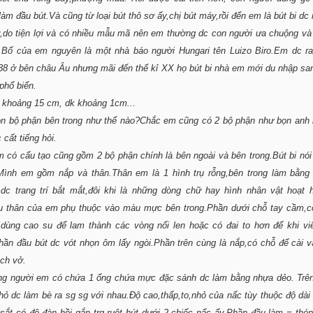
làm đầu bút.Và cũng từ loại bút thô sơ ấy,chị bút máy,rồi đến em là bút bi dc r
,do tiện lợi và có nhiều mẫu mã nên em thường dc con người ưa chuộng và
i.Bố của em nguyên là một nhà báo người Hungari tên Luizo Biro.Em dc ra
8 ở bên châu Âu nhưng mãi đến thế kỉ XX họ bút bi nhà em mới du nhập sa
 phổ biến.
khoảng 15 cm, dk khoảng 1cm...
n bộ phận bên trong như thế nào?Chắc em cũng có 2 bộ phận như bọn anh
 cất tiếng hỏi.
 có cấu tạo cũng gồm 2 bộ phận chính là bên ngoài và bên trong.Bút bi nói
Mình em gồm nắp và thân.Thân em là 1 hình trụ rỗng,bên trong làm bằng
dc trang trí bắt mắt,đôi khi là những dòng chữ hay hình nhân vật hoạt h
 thân của em phụ thuộc vào màu mực bên trong.Phần dưới chỗ tay cầm,c
dùng cao su để lam thành các vòng nổi len hoặc có đai to hơn để khi vi
hần đầu bút dc vót nhọn ôm lấy ngòi.Phần trên cùng là nắp,có chỗ để cài v
ch vở.
ng người em có chứa 1 ống chứa mực đặc sánh dc làm bằng nhựa dẻo. Trên
hỏ dc làm bè ra sg sg với nhau.Độ cao,thấp,to,nhỏ của nấc tùy thuộc độ dài
 sắt có độ đàn hồi gắn trg ruột bút dưới 2 chiếc nấc ấy.Phần đầu làm = thép