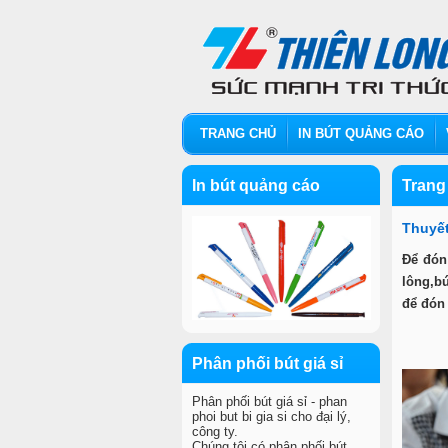
TRANG CHỦ
IN BÚT QUẢNG CÁO
In bút quảng cáo
Trang
Thuyết
Để đón 
lông,bú
để đón
Phân phối bút giá sỉ
Phân phối bút giá sỉ - phan
phoi but bi gia si cho đại lý,
công ty.
Chúng tôi có phân phối bút