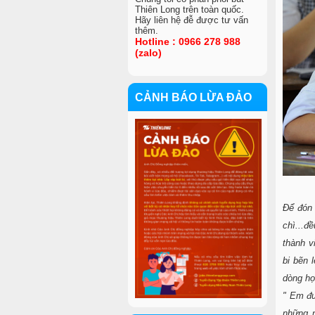
Thiên Long trên toàn quốc.
Hãy liên hệ đễ được tư vấn
thêm.
Hotline : 0966 278 988
(zalo)
CẢNH BÁO LỪA ĐẢO
VIỆC LÀM
Để đón 
chì...đ
thành v
bi bẽn 
dòng họ
" Em đư
những n