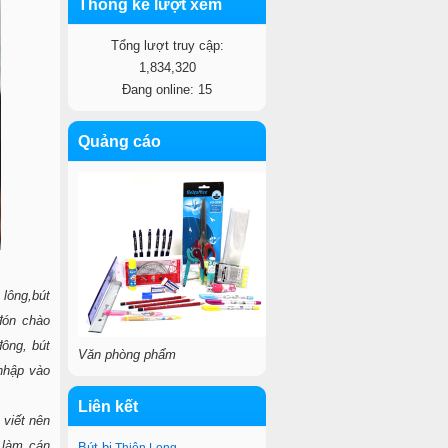
Thống kê lượt xem
Tổng lượt truy cập:
1,834,320
Đang online: 15
Quảng cáo
 lông,bút
đón chào
đông, bút
Văn phòng phẩm
 nhập vào
Liên kết
viết nên
 làm cán
Bút bi