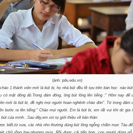
(ảnh: pdu.edu.vn)
chào 1 thành viên mới là bút bi, họ nhà bút đều tề tựu trên bàn học: nào bút
ều có mặt đông đủ.Trong đám đông, ông bút lông lên tiếng :" Hôm nay để 
iên mới là bút bi, đề nghị mọi người hoan nghênh chào đón". Từ trong đám 
lẽn bước ra lên tiếng:" Chào mọi người. Em là bút bi, em rất vui khi dc gia
 bút của mình...Sau đây,em xin tự giới thiệu về bản thân:
ợc biết,từ xưa, các nhà nho thường dùng bút lông ngỗng chấm mực Tàu để 
ét chữ rồng bay,phượng múa. Rồi được cải tiến hơn, con người dùng gỗ