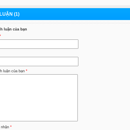
LUẬN (1)
nh luận của bạn
*
nh luận của bạn
*
 nhận
*