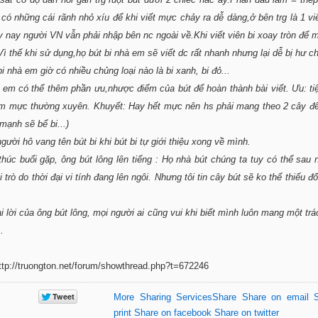
có những cái rãnh nhỏ xíu để khi viết mực chảy ra dễ dàng,ở bên trg là 1 vi
 nay người VN vẫn phải nhập bên nc ngoài về.Khi viết viên bi xoay tròn để
Vì thế khi sử dụng,họ bút bi nhà em sẽ viết dc rất nhanh nhưng lại dễ bị hư ch
i nhà em giờ có nhiều chủng loại nào là bi xanh, bi đỏ...
 em có thể thêm phần ưu,nhược điểm của bút để hoàn thành bài viết. Ưu: tiệ
m mực thường xuyên. Khuyết: Hay hết mực nên hs phải mang theo 2 cây để
mạnh sẽ bể bi...)
người hô vang tên bút bi khi bút bi tự giới thiệu xong về mình.
thúc buổi gặp, ông bút lông lên tiếng : Họ nhà bút chúng ta tuy có thể sau 
 trò do thời đại vi tính đang lên ngôi. Nhưng tôi tin cây bút sẽ ko thể thiếu đố
i lời của ông bút lông, mọi người ai cũng vui khi biết mình luôn mang một tr
.
ttp://truongton.net/forum/showthread.php?t=672246
More Sharing Services
Share
Share on email
print
Share on facebook
Share on twitter