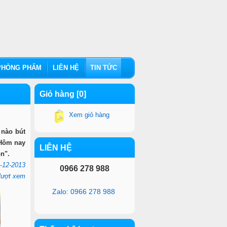
HÒNG PHẨM
LIÊN HỆ
TIN TỨC
Giỏ hàng [0]
Xem giỏ hàng
 nào bút
 Hôm nay
LIÊN HỆ
n".
-12-2013
0966 278 988
lượt xem
Zalo: 0966 278 988