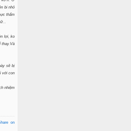
ên bi nhỏ
 mực thấm
ữ...
n lợi, ko
 thay.Và
này sẽ bị
i với con
ách nhiệm
Share on