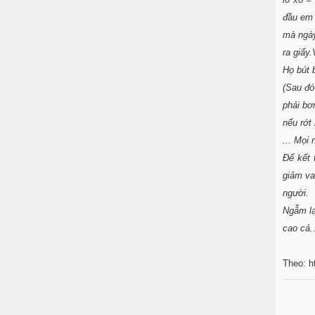
đầu em 
mà ngày
ra giấy.
Họ bút b
(Sau đó
phải bơ
nếu rớt 
... Mọi 
Để kết 
giảm vai
người.
Ngẫm lạ
cao cả..
Theo: h