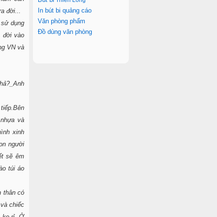
Thiên L
ong
In bút bi quảng cáo
a đời...
Văn phòng phẩm
 sử dụng
Đồ dùng văn phòng
 đời vào
ng VN và
 hả?_Anh
 tiếp.Bên
 nhựa và
ình xinh
on người
ết sẽ êm
ào túi áo
 thân có
 và chiếc
 ko rỉ. Ở