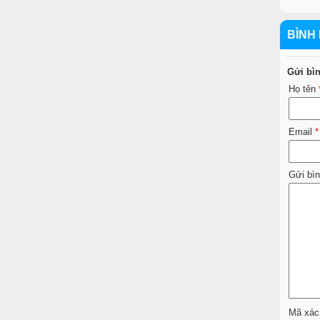
BÌNH 
Gửi bì
Họ tên
Email
*
Gửi bì
Mã xác