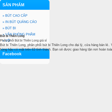
SẢN PHẨM
»
BÚT CAO CẤP
»
IN BÚT QUẢNG CÁO
»
BÚT BI
»
VĂN PHÒNG PHẨM
Bút bi Thiên Long
Phân phối Bút bi Thiên Long giá sỉ
»
VỞ
Bút bi Thiên Long, phân phối bút bi Thiên Long cho đại lý, cửa hàng bán lẻ..
hùng hậu có mặt trên 63 tỉnh thành. Bạn sẻ được giao hàng tận nơi hoàn toà
Facebook