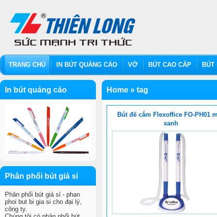
TRANG CHỦ
IN BÚT QUẢNG CÁO
VỞ
BÚT CAO CẤP
BÚT 
In bút quảng cáo
Home
»
tag
Bút đế cắm Flexoffice FO-PH01 
xanh
Phân phối bút giá sỉ
Phân phối bút giá sỉ - phan
phoi but bi gia si cho đại lý,
công ty.
Chúng tôi có phân phối bút