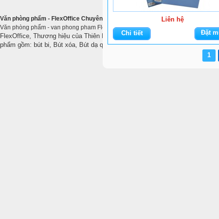
Văn phòng phẩm - FlexOffice Chuyên cung cấp văn phòng phẩm cho công ty -
Liên hệ
Văn phòng phẩm - van phong pham Flexoffice - Thương hiệu hàng đầu văn phòng 
Đặt m
Chi tiết
FlexOffice, Thương hiệu của Thiên Long, Đã có mặt trên 32 quốc gia. Flexo
phẩm gồm: bút bi, Bút xóa, Bút dạ quang, Băng keo, Kéo cắt giấy, giấy in vă
1