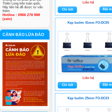
Liên hệ
Thiên Long trên toàn quốc.
Hãy liên hệ đễ được tư vấn
Đặt m
Chi tiết
thêm.
Hotline : 0966 278 988
(zalo)
Kẹp bướm 41mm FO-DC05
CẢNH BÁO LỪA ĐẢO
VIỆC LÀM
Liên hệ
Đặt m
Chi tiết
Kẹp bướm 25mm FO-DC03