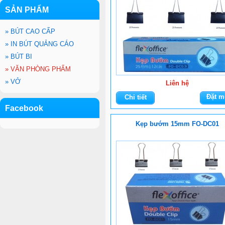
SẢN PHẨM
»
BÚT CAO CẤP
»
IN BÚT QUẢNG CÁO
»
BÚT BI
»
VĂN PHÒNG PHẨM
»
VỞ
Liên hệ
Đặt m
Chi tiết
Facebook
Kẹp bướm 15mm FO-DC01