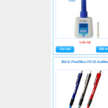
Liên hệ
Đặt m
Chi tiết
Bút bi FlexOffice FO-15 ActiMe