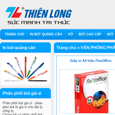
TRANG CHỦ
IN BÚT QUẢNG CÁO
VỞ
BÚT CAO CẤP
BÚT 
In bút quảng cáo
Trang chủ
»
VĂN PHÒNG PHÂ
Giấy in A4 hiệu FlexOffice
Phân phối bút giá sỉ
Phân phối bút giá sỉ - phan
phoi but bi gia si cho đại lý,
công ty.
Chúng tôi có phân phối bút